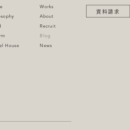
e
Works
資料請求
osophy
About
d
Recruit
rm
Blog
el House
News