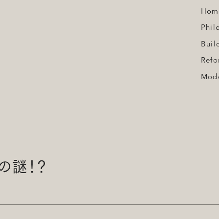
Hom
Phil
Buil
Refo
Mod
の謎！？